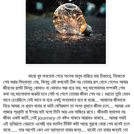
কারো খুব অবহেলা পেয়ে অনেক মানুষ হারিয়ে যায় চিরতরে, নিজেকে
শেষ করার সিদ্ধান্ত নেয়, কিন্তু এটা কখনোই ঠিক নয় তোমার গল্প থেমে গেলেও আবার
জীবনের গল্পটা কিন্তু কোথাও না কোথাও শুরু হয়ে যায়, শুধু ভালোবাসার সম্পর্কই শেষ
কথা নয়,ভালোবাসা জরুরি তবে সেটা না পেলে তোমার জীবন শেষ নয়। হয়তো তুমি যেমন
ভাবে চেয়েছিলে সেই ভাবে না হয়ে একটু অন্যভাবে হবে বা হচ্ছে... আমাদের জীবনকে
নিয়ে আমরা যে প্ল্যান বানায় বা ভাবি বেশিরভাগ তা অন্য প্ল্যানে জীবন চলে.... আমরা এক
সাজায় প্রকৃতি বা ঈশ্বর যাই বলো তিনি আর এক সাজিয়ে রাখে। জীবনটা ফ্যালনা নয়
জীবন একটা জার্নি..সেই journey তে কষ্টও থাকবে আরামও থাকবে.... আমরা সবাই
এই দুনিয়াতে বেড়াতে এসেছি যার যতদিন টিকিট কাটা আছে ঘুরবো ঘোরা শেষ হলেই চলে
যাবো...... তার আগেই কেন এত ব্যাস্ততা যাবার জন্য.... যাবেই তো যাবার জন্যই তো